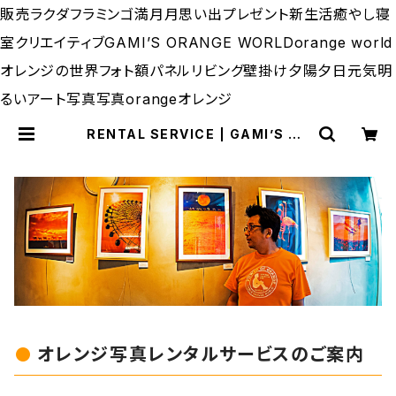
販売ラクダフラミンゴ満月月思い出プレゼント新生活癒やし寝
室クリエイティブGAMI’S ORANGE WORLDorange world
オレンジの世界フォト額パネルリビング壁掛け夕陽夕日元気明
るいアート写真写真orangeオレンジ
RENTAL SERVICE | GAMI’S OR
ANGE WORLD（サカガミタカオのオ
レンジの世界）
オレンジ写真レンタルサービスのご案内