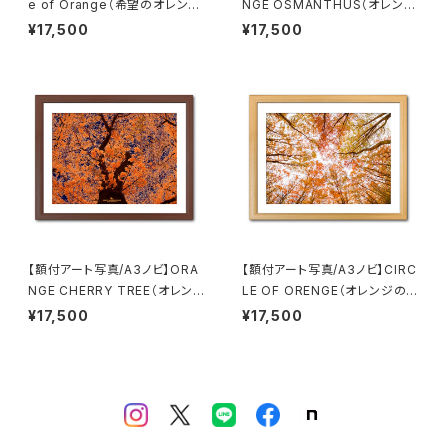
e of Orange（希望のオレン
NGE OSMANTHUS（オレンジ
ジ）
金木犀）
¥17,500
¥17,500
【額付アート写真/A3ノビ】ORA
【額付アート写真/A3ノビ】CIRC
NGE CHERRY TREE（オレンジ
LE OF ORENGE（オレンジの円
の桜）
陣）
¥17,500
¥17,500