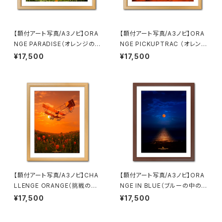
【額付アート写真/A3ノビ】ORA
【額付アート写真/A3ノビ】ORA
NGE PARADISE（オレンジの楽
NGE PICKUPTRAC （オレンジ
園）
ピックアップトラック）
¥17,500
¥17,500
【額付アート写真/A3ノビ】CHA
【額付アート写真/A3ノビ】ORA
LLENGE ORANGE（挑戦のオ
NGE IN BLUE（ブルーの中のオ
レンジ）（縦）
レンジ）
¥17,500
¥17,500