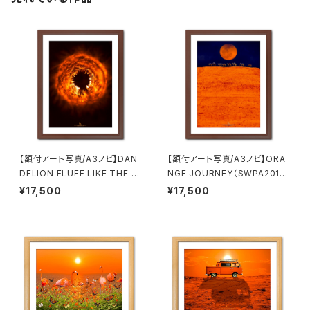
【額付アート写真/A3ノビ】DAN
【額付アート写真/A3ノビ】ORA
DELION FLUFF LIKE THE S
NGE JOURNEY（SWPA2016
UN（太陽のようなタンポポの綿
受賞作品）
¥17,500
¥17,500
毛）