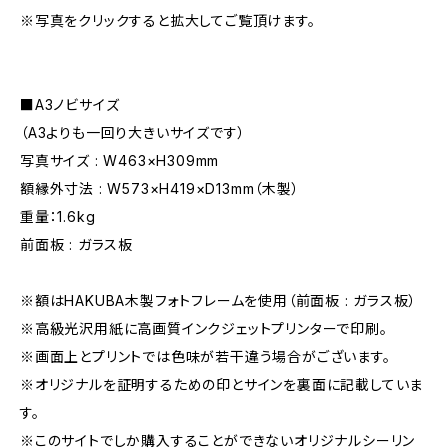
※写真をクリックすると拡大してご覧頂けます。
■A3ノビサイズ
（A3よりも一回り大きいサイズです）
写真サイズ : W463×H309mm
額縁外寸法 : W573×H419×D13mm（木製）
重量：1.6kg
前面板 : ガラス板
※額はHAKUBA木製フォトフレームを使用（前面板 : ガラス板）
※高級光沢用紙に高画質インクジェットプリンターで印刷。
※画面上とプリントでは色味が若干違う場合がございます。
※オリジナルを証明するための印とサインを裏面に記載していま
す。
※このサイトでしか購入することができないオリジナルシーリン