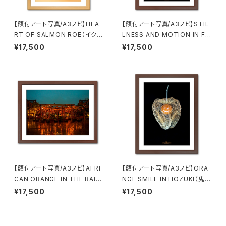
【額付アート写真/A3ノビ】HEA
【額付アート写真/A3ノビ】STIL
RT OF SALMON ROE（イクラ
LNESS AND MOTION IN FL
のハート）
AMINGO（フラミンゴの静寂と
¥17,500
¥17,500
動き）
【額付アート写真/A3ノビ】AFRI
【額付アート写真/A3ノビ】ORA
CAN ORANGE IN THE RAIN
NGE SMILE IN HOZUKI（鬼灯
（雨のアフリカオレンジ）
の中のオレンジスマイル）
¥17,500
¥17,500