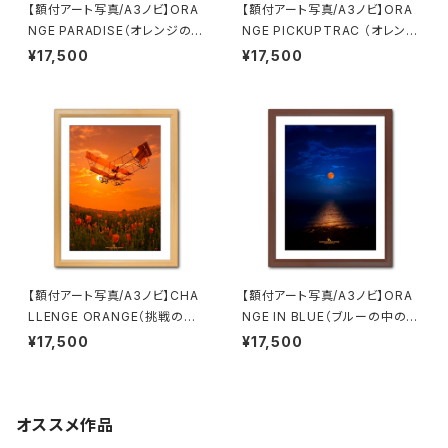
【額付アート写真/A3ノビ】ORA
【額付アート写真/A3ノビ】ORA
NGE PARADISE（オレンジの楽
NGE PICKUPTRAC （オレンジ
園）
ピックアップトラック）
¥17,500
¥17,500
【額付アート写真/A3ノビ】CHA
【額付アート写真/A3ノビ】ORA
LLENGE ORANGE（挑戦のオ
NGE IN BLUE（ブルーの中のオ
レンジ）（縦）
レンジ）
¥17,500
¥17,500
オススメ作品