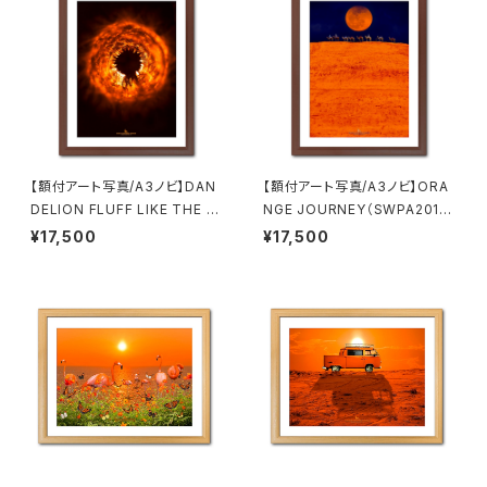
【額付アート写真/A3ノビ】DAN
【額付アート写真/A3ノビ】ORA
DELION FLUFF LIKE THE S
NGE JOURNEY（SWPA2016
UN（太陽のようなタンポポの綿
受賞作品）
¥17,500
¥17,500
毛）