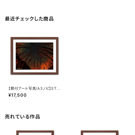
最近チェックした商品
【額付アート写真/A3ノビ】STA
RRY SKY SURROUNDED BY
¥17,500
ORANGES（オレンジに囲まれ
る星空）
売れている作品