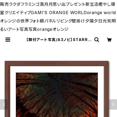
販売ラクダフラミンゴ満月月思い出プレゼント新生活癒やし寝
室クリエイティブGAMI’S ORANGE WORLDorange world
オレンジの世界フォト額パネルリビング壁掛け夕陽夕日元気明
るいアート写真写真orangeオレンジ
【額付アート写真/A3ノビ】STARRY
SKY SURROUNDED BY ORANG
ES（オレンジに囲まれる星空） | GA
MI’S ORANGE WORLD（サカガミ
タカオのオレンジの世界）