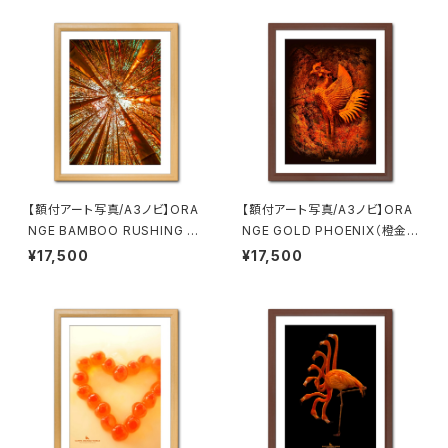
【額付アート写真/A3ノビ】ORA
【額付アート写真/A3ノビ】ORA
NGE BAMBOO RUSHING FO
NGE GOLD PHOENIX（橙金の
RWARD（突き進むオレンジの
鳳凰）
¥17,500
¥17,500
竹）