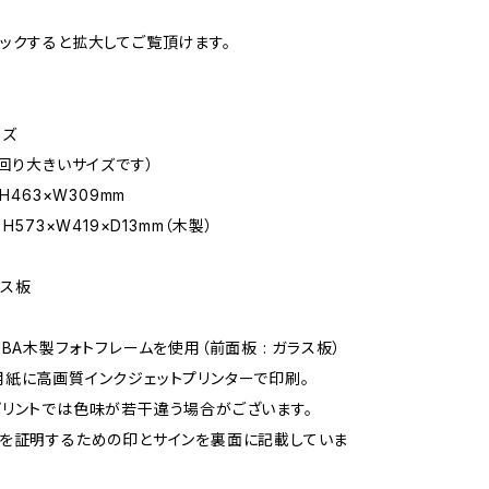
ックすると拡大してご覧頂けます。
イズ
一回り大きいサイズです）
H463×W309mm
H573×W419×D13mm（木製）
ラス板
UBA木製フォトフレームを使用（前面板 : ガラス板）
紙に高画質インクジェットプリンターで印刷。
リントでは色味が若干違う場合がございます。
を証明するための印とサインを裏面に記載していま