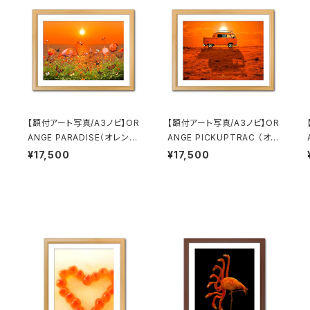
【額付アート写真/A3ノビ】OR
【額付アート写真/A3ノビ】OR
0
ANGE PARADISE（オレンジ
ANGE PICKUPTRAC （オレ
の楽園）
ンジピックアップトラック）
¥17,500
¥17,500