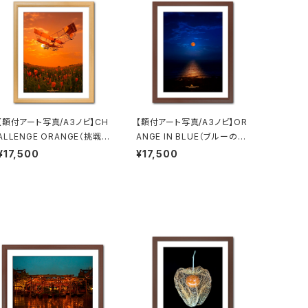
【額付アート写真/A3ノビ】CH
【額付アート写真/A3ノビ】OR
ALLENGE ORANGE（挑戦の
ANGE IN BLUE（ブルーの中
オレンジ）（縦）
のオレンジ）
¥17,500
¥17,500