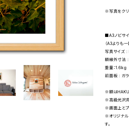
※写真をクリ
■A3ノビサ
（A3よりも
写真サイズ : 
額縁外寸法 : 
重量：1.6kg
前面板 : ガ
※額はHAK
※高級光沢用
※画面上とプ
※オリジナル
す。