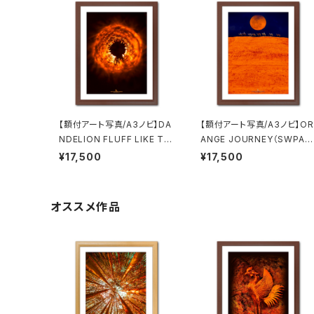
【額付アート写真/A3ノビ】DA
【額付アート写真/A3ノビ】OR
NDELION FLUFF LIKE TH
ANGE JOURNEY（SWPA2
E SUN（太陽のようなタンポ
16受賞作品）
¥17,500
¥17,500
ポの綿毛）
オススメ作品