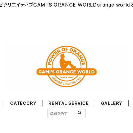
イティブGAMI’S ORANGE WORLDorange wo
CATECORY
RENTAL SERVICE
GALLERY