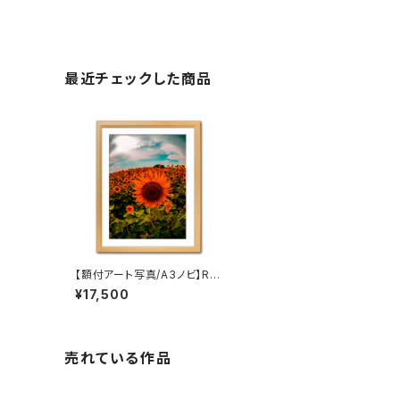
最近チェックした商品
【額付アート写真/A3ノビ】RU
SH OF SUMMER（夏の猛
¥17,500
進）
売れている作品